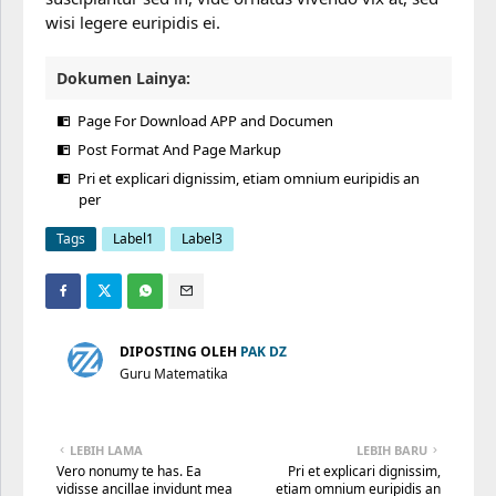
wisi legere euripidis ei.
Dokumen Lainya:
Page For Download APP and Documen
Post Format And Page Markup
Pri et explicari dignissim, etiam omnium euripidis an
per
Tags
Label1
Label3
DIPOSTING OLEH
PAK DZ
Guru Matematika
LEBIH LAMA
LEBIH BARU
Vero nonumy te has. Ea
Pri et explicari dignissim,
vidisse ancillae invidunt mea
etiam omnium euripidis an